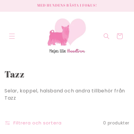
vidare
MED HUNDENS BÄSTA I FOKUS!
till
innehåll
Varukorg
P
Tazz
r
Selar, koppel, halsband och andra tillbehör från
o
Tazz
d
u
Filtrera och sortera
0 produkter
k