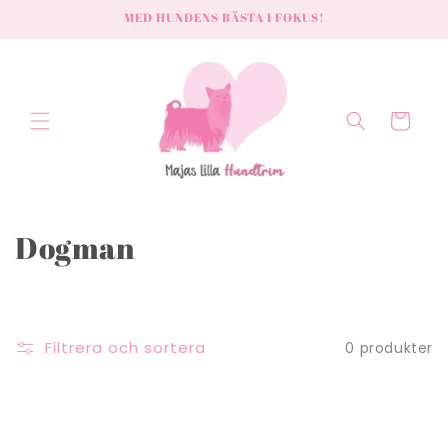
vidare
MED HUNDENS BÄSTA I FOKUS!
till
innehåll
Varukorg
P
Dogman
r
o
Filtrera och sortera
0 produkter
d
u
k